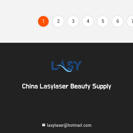
1
2
3
4
5
6
China Lasylaser Beauty Supply
lasylaser@hotmail.com