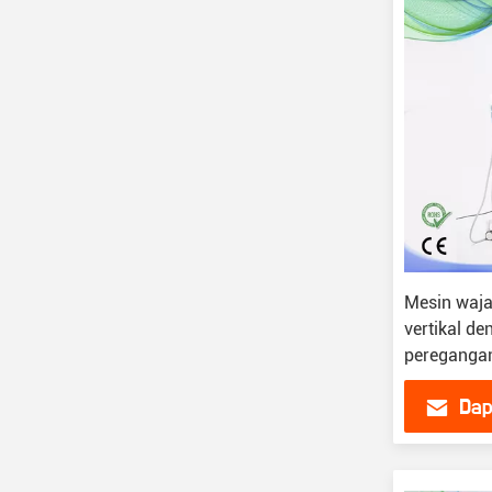
Mesin waja
vertikal de
peregangan
Dap