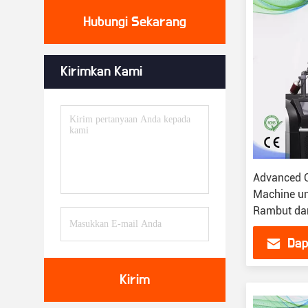
Hubungi Sekarang
Kirimkan Kami
Advanced Q
Machine un
Rambut dan
Mudah
Dap
Kirim