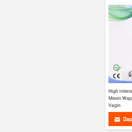
High Inten
Mesin Waj
Vagin
Dap