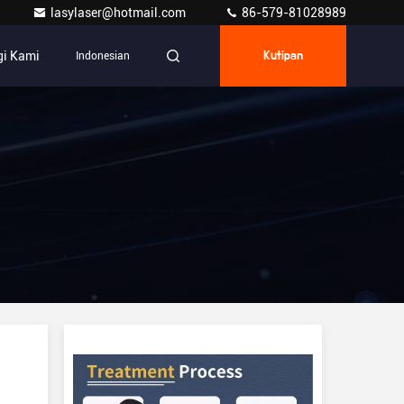
lasylaser@hotmail.com
86-579-81028989
i Kami
Indonesian
Kutipan